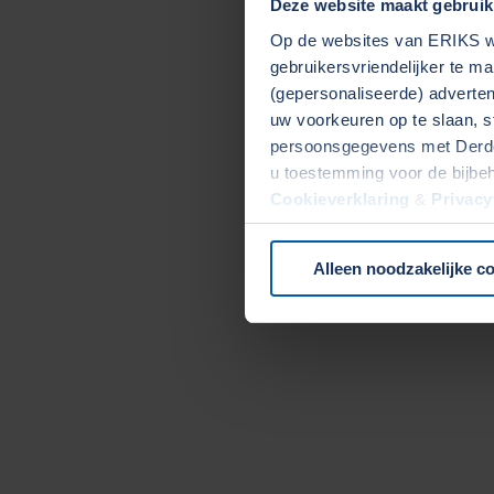
Deze website maakt gebruik
Op de websites van ERIKS wo
gebruikersvriendelijker te m
(gepersonaliseerde) advertent
uw voorkeuren op te slaan, s
persoonsgegevens met Derden
u toestemming voor de bijbe
Cookieverklaring
&
Privacy
onze website.
Alleen noodzakelijke c